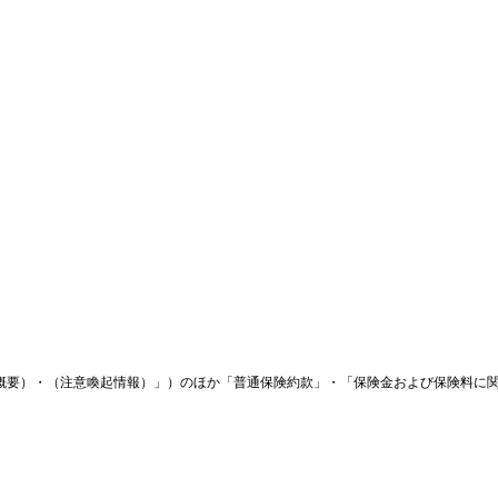
・（注意喚起情報）」）のほか「普通保険約款」・「保険金および保険料に関するQ&A