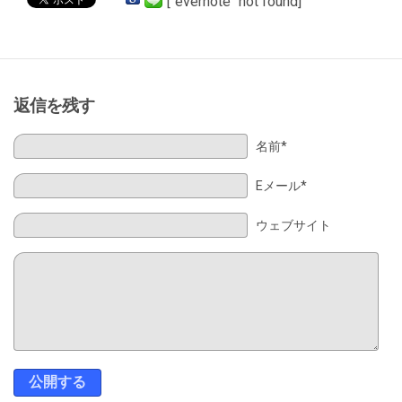
[`evernote` not found]
返信を残す
名前*
Eメール*
ウェブサイト
公開する