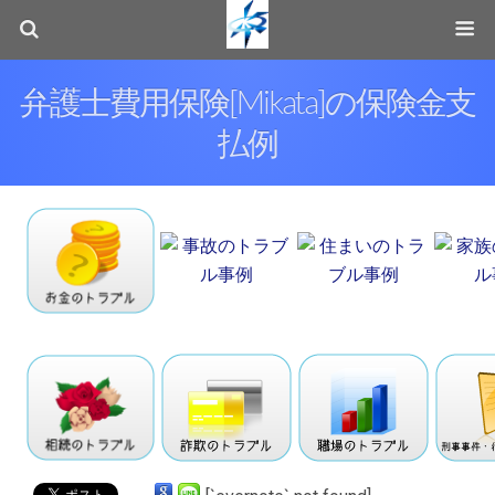
弁護士費用保険[Mikata]の保険金支
払例